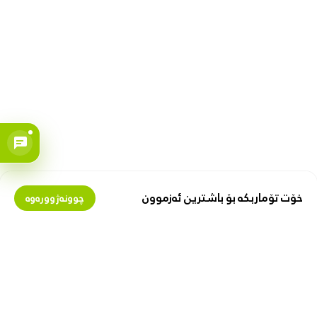
خۆت تۆماربکە بۆ باشترین ئەزموون
چوونەژوورەوە