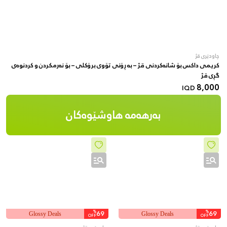
چاودێری قژ
کریمی داکس بۆ شانەکردنی قژ – بە ڕۆنی تۆوی برۆکلی – بۆ نەرمکردن و کردنوەی
گڕی قژ
8,000
IQD
بەرهەمە هاوشێوەکان
%
69
%
69
Glossy Deals
Glossy Deals
OFF
OFF