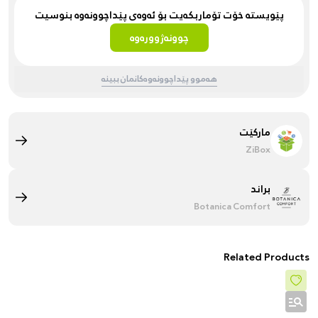
پێویستە خۆت تۆماربکەیت بۆ ئەوەی پێداچوونەوە بنوسیت
چوونەژوورەوە
هەموو پێداچوونەوەکانمان ببینە
مارکێت
ZiBox
براند
Botanica Comfort
Related Products