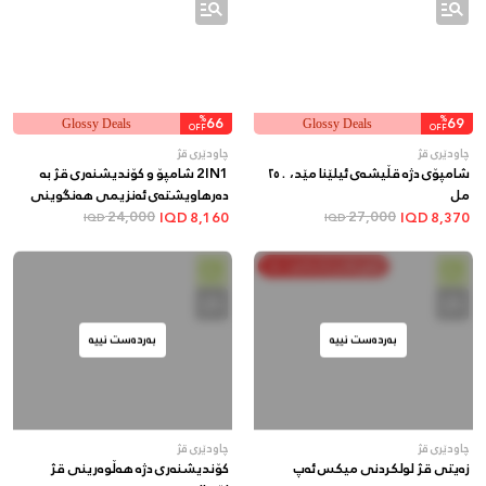
%
66
%
69
Glossy Deals
Glossy Deals
OFF
OFF
چاودێری قژ
چاودێری قژ
شامپۆی دژە قڵیشەی ئیلێنا مێد، ٢٥٠
2IN1 شامپۆ و کۆندیشنەری قژ بە
مل
دەرهاویشتەی ئەنزیمی هەنگوینی
27,000
سروشتی
24,000
IQD
8,160
IQD
8,370
IQD
IQD
خەرج بکە و پاشەکەوت بکە
بەردەست نییە
بەردەست نییە
چاودێری قژ
چاودێری قژ
زەیتی قژ لولکردنی میکس ئەپ
کۆندیشنەری دژە هەڵوەرینی قژ