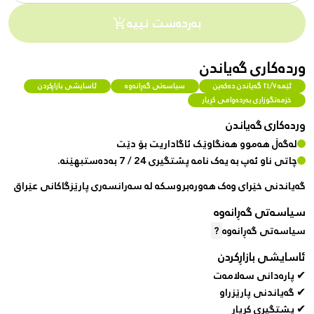
بەردەست نییە
وردەکاری گەیاندن
ئێمە ٢٤/٧ گەیاندن دەکەین
سیاسەتی گەڕانەوە
ئاسایشی بازاڕکردن
خزمەتگوزاری بەردەوامی کڕیار
وردەکاری گەیاندن
لەگەڵ هەموو هەنگاوێک ئاگاداریت بۆ دێت
چاتی ناو ئەپ بە یەک نامە پشتگیری 24 / 7 بەدەستبهێنە.
گەیاندنی خێرای وەک هەورەبروسکە لە سەرانسەری پارێزگاکانی عێراق
سیاسەتی گەڕانەوە
سیاسەتی گەڕانەوە
?
ئاسایشی بازاڕکردن
✔ پارەدانی سەلامەت
✔ گەیاندنی پارێزراو
✔ پشتگیری کڕیار