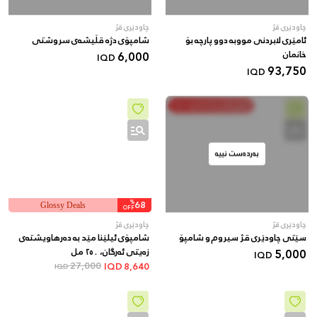
چاودێری قژ
چاودێری قژ
ئامێری لابردنی مووبە دوو پارچە بۆ
شامپۆی دژە قڵیشەی سروشتی
خانمان
6,000
IQD
93,750
IQD
خەرج بکە و پاشەکەوت بکە
بەردەست نییە
%
68
Glossy Deals
OFF
چاودێری قژ
چاودێری قژ
سێتی چاودێری قژ سیروم و شامپۆ
شامپۆی ئیلێنا مێد بە دەرهاویشتەی
5,000
زەیتی ئەرگان، ٢٥٠ مل
IQD
27,000
IQD
8,640
IQD