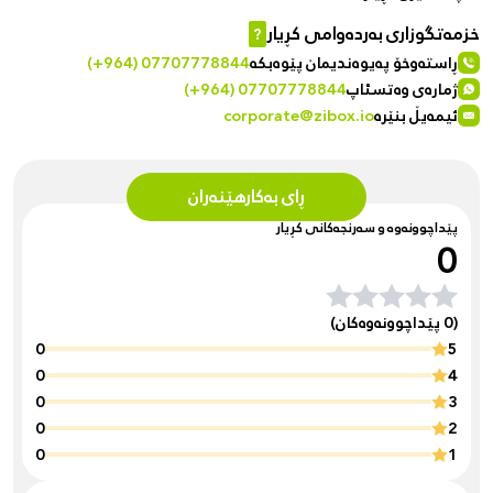
خزمەتگوزاری بەردەوامی کڕیار
?
ڕاستەوخۆ پەیوەندیمان پێوەبکە
(+964) 07707778844
ژمارەی وەتسئاپ
(+964) 07707778844
ئیمەیڵ بنێرە
corporate@zibox.io
ڕای بەکارهێنەران
پێداچوونەوە و سەرنجەکانی کڕیار
0
(0 پێداچوونەوەکان)
0
5
0
4
0
3
0
2
0
1