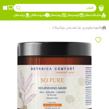
گەڕان
داشکاندنەکان
ئۆفەرەکان
پۆلێنەکان
فرۆشگاکان
براندەکان
ماڵەوە
چاودێری قژ
ماسکی بۆتانیکا ئارگان
/
/