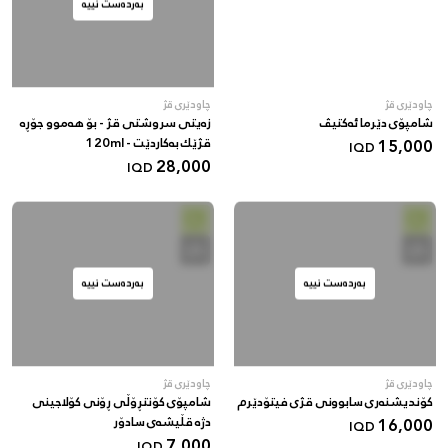
بەردەست نییە
چاودێری قژ
چاودێری قژ
شامپۆی دێرما ئەکتیڤ
زەیتی سروشتی قژ - بۆ هەموو جۆڕە
15,000
قژێك بەکاردێت - 120ml
IQD
28,000
IQD
بەردەست نییە
بەردەست نییە
چاودێری قژ
چاودێری قژ
کۆندیشنەری سابوونی قژی فیتۆدێرم
شامپۆی کۆنتڕۆڵی ڕۆنی کۆلاجینی
16,000
دژە قڵیشەی سادۆر
IQD
7,000
IQD