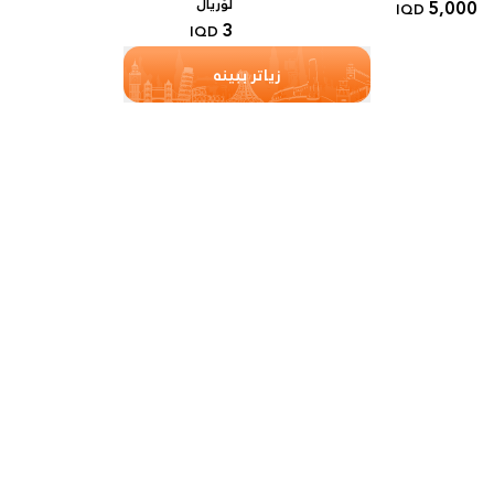
5,000
لۆریال
IQD
3
IQD
زیاتر ببینە