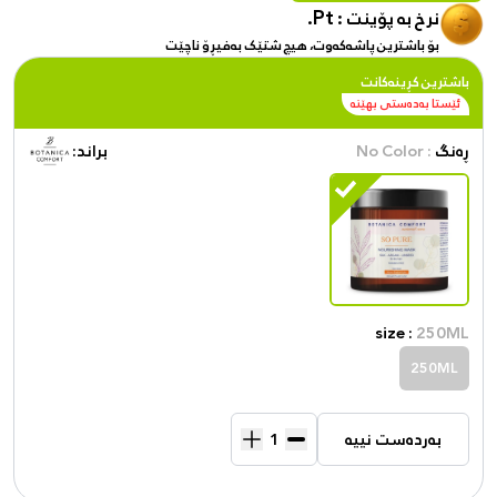
Pt.
نرخ بە پۆینت :
بۆ باشترین پاشەکەوت، هیچ شتێک بەفیڕۆ ناچێت
باشترین کڕینەکانت
ئێستا بەدەستی بهێنە
ڕەنگ
: No Color
براند:
size :
250ML
250ML
بەردەست نییە