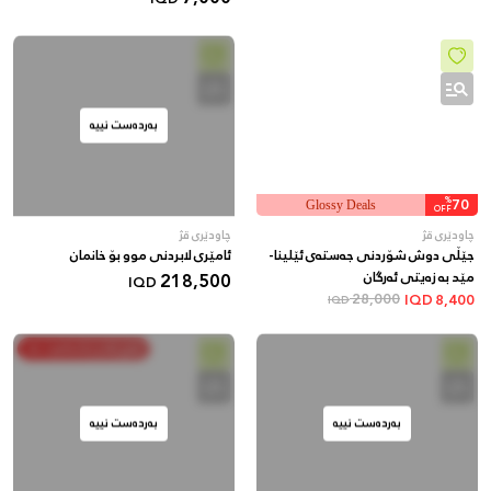
بەردەست نییە
%
70
Glossy Deals
OFF
چاودێری قژ
چاودێری قژ
جێڵی دوش شۆردنی جەستەی ئێلینا-
ئامێری لابردنی موو بۆ خانمان
مێد بە زەیتی ئەرگان
218,500
IQD
28,000
IQD
8,400
IQD
خەرج بکە و پاشەکەوت بکە
بەردەست نییە
بەردەست نییە